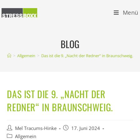
Zum
Inhalt
Menü
springen
BLOG
>
Allgemein
>
Das ist die 9. „Nacht der Redner“ in Braunschweig.
DAS IST DIE 9. „NACHT DER
REDNER“ IN BRAUNSCHWEIG.
Beitrags-
Beitrag
Mel Tracums-Hinke
17. Juni 2024
Autor:
veröffentlicht:
Beitrags-
Allgemein